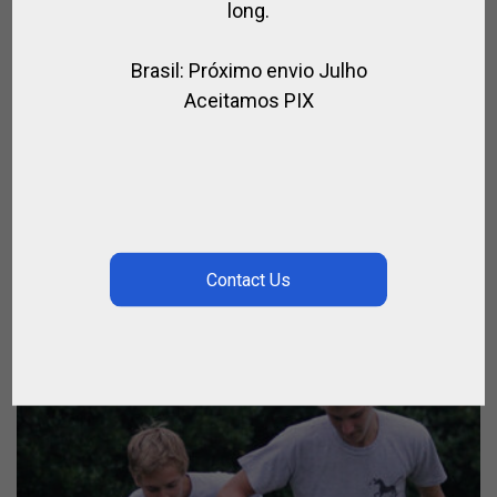
long.
Brasil: Próximo envio Julho
Aceitamos PIX
FUSTA DE POLO DE CUERO Y NYLON
,
,
,
FUSTAS DE POLO
PARA EL JUGADOR
POLO
SPIRIT OF POLO
€
36.00