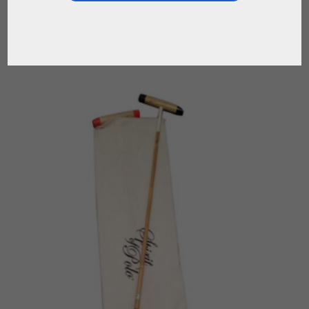
,
,
,
,
BOLSOS DE POLO
PARA EL JUGADOR
POLO
SPIRIT OF POLO
TACOS
DE POLO
€
158.00