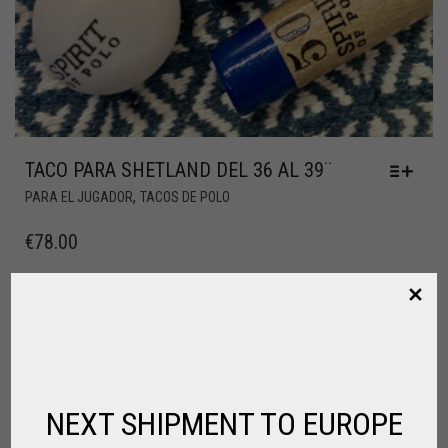
TACO PARA SHETLAND DEL 36 AL 39¨
,
PARA EL JUGADOR
TACOS DE POLO
€
78.00
NEXT SHIPMENT TO EUROPE