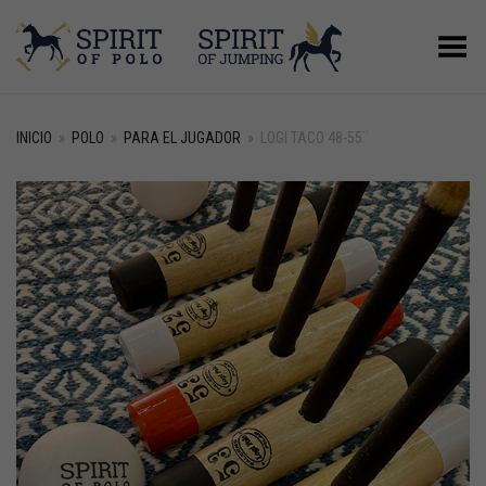
Menú
INICIO
»
POLO
»
PARA EL JUGADOR
»
LOGI TACO 48-55¨
+