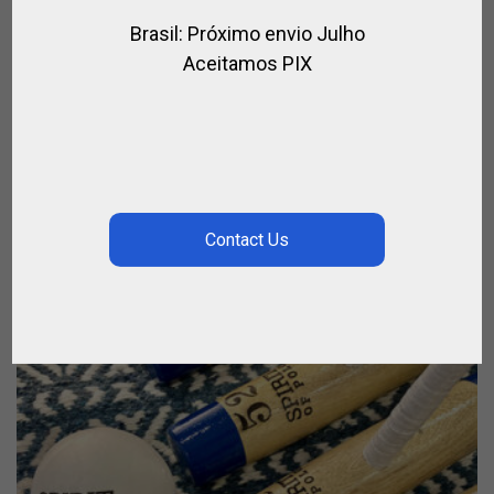
Brasil: Próximo envio Julho
BOLSA EN TELA PARA BOTAS – POLO O
Aceitamos PIX
EQUITACIÓN
,
,
,
BOLSOS DE POLO
BOTAS DE EQUITACIÓN
BOTAS DE POLO
,
,
EQUITACION
JINETE
PARA EL JUGADOR
€
18.00