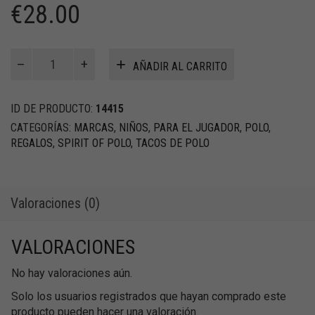
€
28.00
Mini
AÑADIR AL CARRITO
Mini
Tacos
–
ID DE PRODUCTO:
14415
22cm
CATEGORÍAS:
MARCAS
,
NIÑOS
,
PARA EL JUGADOR
,
POLO
,
cantidad
REGALOS
,
SPIRIT OF POLO
,
TACOS DE POLO
Valoraciones (0)
VALORACIONES
No hay valoraciones aún.
Solo los usuarios registrados que hayan comprado este
producto pueden hacer una valoración.