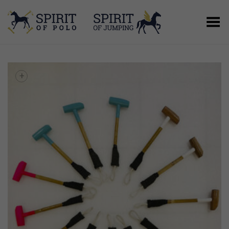
Menú
+