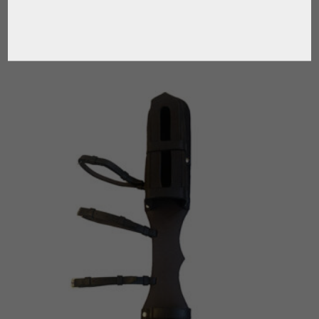
,
PARA EL JUGADOR
TACOS DE POLO
€
88.00