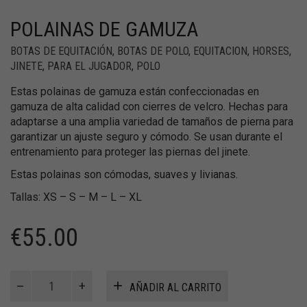
POLAINAS DE GAMUZA
BOTAS DE EQUITACIÓN
,
BOTAS DE POLO
,
EQUITACION
,
HORSES
,
JINETE
,
PARA EL JUGADOR
,
POLO
Estas polainas de gamuza están confeccionadas en
gamuza de alta calidad con cierres de velcro. Hechas para
adaptarse a una amplia variedad de tamaños de pierna para
garantizar un ajuste seguro y cómodo. Se usan durante el
entrenamiento para proteger las piernas del jinete.
Estas polainas son cómodas, suaves y livianas.
Tallas: XS – S – M – L – XL
€
55.00
Polainas
AÑADIR AL CARRITO
de