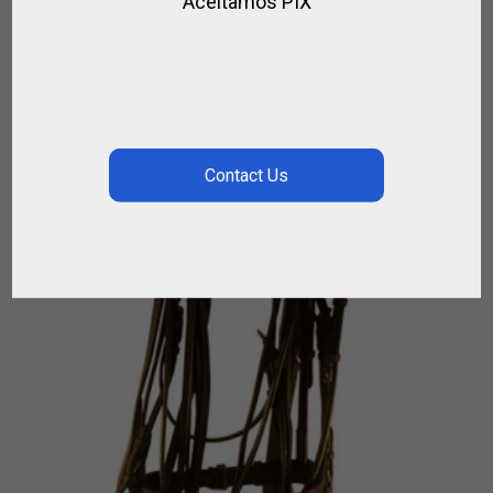
Aceitamos PIX
€
103.00