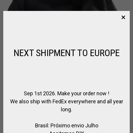
NEXT SHIPMENT TO EUROPE
Sep 1st 2026. Make your order now !
We also ship with FedEx everywhere and all year
long.
BOLSO PARA MONTURA
,
,
,
ACCESORIOS / CABALLO EQUITACIÓN
BOLSOS DE POLO
CABALLO
,
,
,
EQUITACION
MONTURA DE EQUITACIÓN
MONTURAS DE POLO
PARA
Brasil: Próximo envio Julho
,
EL CABALLO
PARA EL JUGADOR