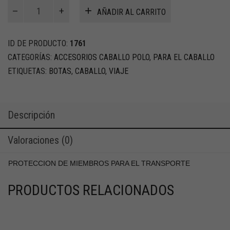
Proteccion
AÑADIR AL CARRITO
de
miembros
para
ID DE PRODUCTO:
1761
el
CATEGORÍAS:
ACCESORIOS CABALLO POLO
,
PARA EL CABALLO
transporte
ETIQUETAS:
BOTAS
,
CABALLO
,
VIAJE
cantidad
Descripción
Valoraciones (0)
PROTECCION DE MIEMBROS PARA EL TRANSPORTE
PRODUCTOS RELACIONADOS