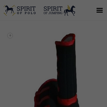
Menú
+