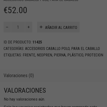
€
52.00
Protectores
AÑADIR AL CARRITO
de
tendones
posteriores
ID DE PRODUCTO:
11425
en
CATEGORÍAS:
ACCESORIOS CABALLO POLO
,
PARA EL CABALLO
neoprene
ETIQUETAS:
FRENTE
,
NEOPREN
,
PIERNA
,
PLÁSTICO
,
PROTECION
(x2)
(Copy)
cantidad
Valoraciones (0)
VALORACIONES
No hay valoraciones aún.