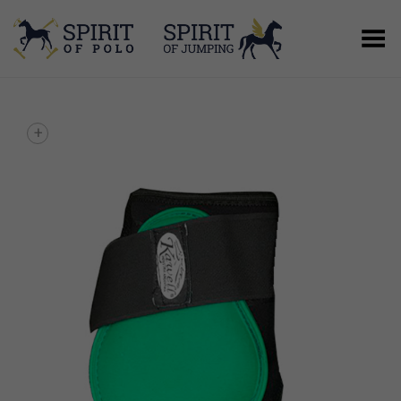
Menú
+