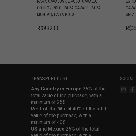
,
,
PARA CAVALOS DE PÓLO
CAVALO
ESTI
,
,
COURO / POLO
PARA CAVALO
PARA
CAVA
,
MONTAR
PARA PÓLO
SELA 
R$
832,00
R$
3
TRANSPORT COST
SOCIAL
Any Country in Europe
25% of the
total value of the purchase, with a
minimum of 25€
Rest of the World
40% of the total
value of the purchase, with a
minimum of 40€
US and Mexico
25% of the total
value of the purchase, with a