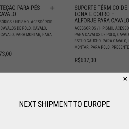
TEÇÃO PARA PÉS
SUPORTE TÉRMICO DE
CAVALO
LONA E COURO –
ALFORJE PARA CAVAL
,
ÓRIOS / HIPISMO
ACESSÓRIOS
,
,
,
 CAVALOS DE PÓLO
CAVALO
ACESSÓRIOS / HIPISMO
ACESSÓ
,
,
,
 CAVALO
PARA MONTAR
PARA
PARA CAVALOS DE PÓLO
CAVAL
,
,
ESTILO GAÚCHO
PARA CAVALO
,
,
MONTAR
PARA PÓLO
PRESENT
73,00
R$
637,00
NEXT SHIPMENT TO EUROPE