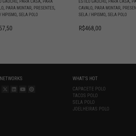
,
,
,
,
LO GAÚCHO
PARA CASA
PARA
ESTILO GAÚCHO
PARA CASA
P
,
,
,
,
,
LO
PARA MONTAR
PRESENTES
CAVALO
PARA MONTAR
PRESE
,
,
/ HIPISMO
SELA POLO
SELA / HIPISMO
SELA POLO
57,50
R$
468,00
 NETWORKS
WHAT’S HOT
CAPACETE POLO
TACOS POLO
SELA POLO
JOELHEIRAS POLO