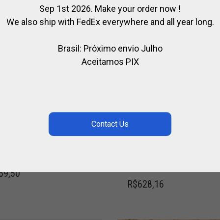
Sep 1st 2026. Make your order now !
We also ship with FedEx everywhere and all year long.
Brasil: Próximo envio Julho
Aceitamos PIX
SA DE SELA
FOCINHEIRA DE
PLÁSTICO PARA CAVAL
,
ÓRIOS / HIPISMO
BOLSAS
,
,
,
,
CAVALO
PARA CAVALO
PARA
ACESSÓRIOS / HIPISMO
ACESSÓ
,
,
,
DOR
PARA MONTAR
SELA /
PARA CAVALOS DE PÓLO
CAVAL
,
,
,
SMO
SELA POLO
PARA CAVALO
PARA MONTAR
PÓLO
69,50
R$
628,16