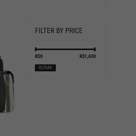
FILTER BY PRICE
Preço
Preço
R$0
Preço:
—
R$1,630
mínimo
máximo
FILTRAR