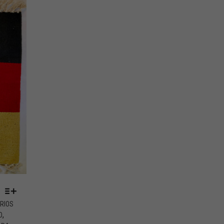
RIOS
,
O