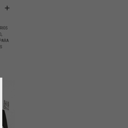
O
RIOS
,
O
PARA
ES