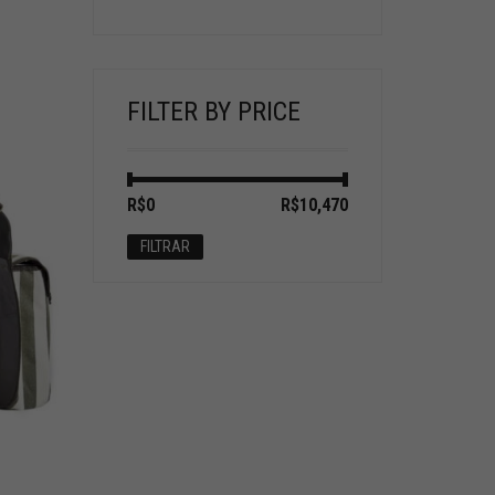
FILTER BY PRICE
Preço
Preço
R$0
Preço:
—
R$10,470
mínimo
máximo
FILTRAR