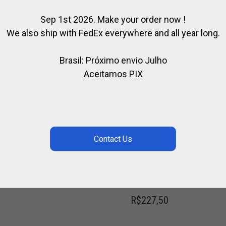
Sep 1st 2026. Make your order now !
We also ship with FedEx everywhere and all year long.
Brasil: Próximo envio Julho
Aceitamos PIX
A SPIRIT OF POLO
TAMPAS DE PLÁSTICO
FESSIONAL
WERKEN PARA
ESTRIBOS –
,
 CAVALO
SELA POLO
ADAPTÁVEIS
.848,00
,
,
AÇO / HIPISMO
AÇO / POLO
CAV
,
,
PARA CAVALO
PARA MONTAR
PÓLO
R$
227,50