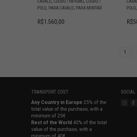
,
,
CAVALO
COURO / HIPISMO
COURO /
CAVA
,
,
POLO
PARA CAVALO
PARA MONTAR
POLO
R$
1.560,00
R$
5
1
TRANSPORT COST
SOCIAL
Any Country in Europe
25% of the
total value of the purchase, with a
minimum of 25€
Rest of the World
40% of the total
value of the purchase, with a
minimum of 40€