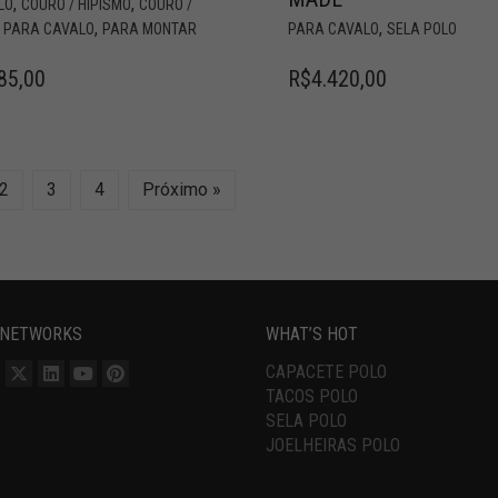
,
,
LO
COURO / HIPISMO
COURO /
,
,
,
PARA CAVALO
PARA MONTAR
PARA CAVALO
SELA POLO
85,00
R$
4.420,00
2
3
4
Próximo »
 NETWORKS
WHAT’S HOT
CAPACETE POLO
TACOS POLO
SELA POLO
JOELHEIRAS POLO