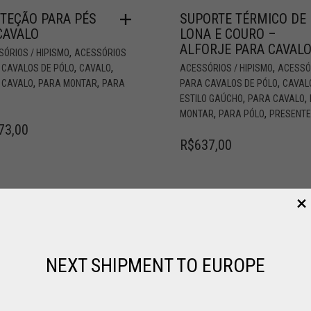
TEÇÃO PARA PÉS
SUPORTE TÉRMICO DE
CAVALO
LONA E COURO –
ALFORJE PARA CAVAL
,
ÓRIOS / HIPISMO
ACESSÓRIOS
,
,
,
 CAVALOS DE PÓLO
CAVALO
ACESSÓRIOS / HIPISMO
ACESSÓ
,
,
,
 CAVALO
PARA MONTAR
PARA
PARA CAVALOS DE PÓLO
CAVAL
,
,
ESTILO GAÚCHO
PARA CAVALO
,
,
MONTAR
PARA PÓLO
PRESENT
73,00
R$
637,00
NEXT SHIPMENT TO EUROPE