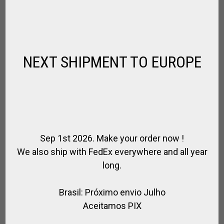
CHICOTE POLO DE NYLON E COURO
,
,
,
CHICOTES DE POLO
PARA JOGADOR
PARA PÓLO
SPIRIT OF POLO
R$
234,00
NEXT SHIPMENT TO EUROPE
Sep 1st 2026. Make your order now !
We also ship with FedEx everywhere and all year
long.
Brasil: Próximo envio Julho
Aceitamos PIX