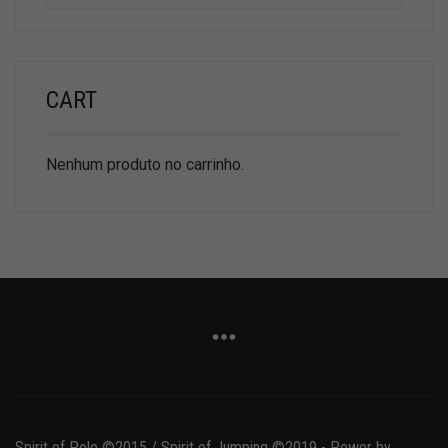
CART
Nenhum produto no carrinho.
Spirit of Polo ©2015 / Spirit of Jumping ©2019 - Power by