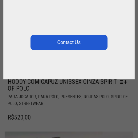
HOODY COM CAPUZ UNISSEX CINZA SPIRIT
OF POLO
,
,
,
,
PARA JOGADOR
PARA PÓLO
PRESENTES
ROUPAS POLO
SPIRIT OF
,
POLO
STREETWEAR
R$
520,00