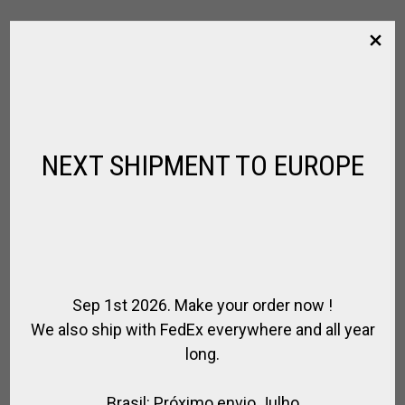
MÁSCARA DE CAPACETE POLO
,
,
,
CAPACETE DE EQUITAÇÃO
CAPACETE POLO
CAVALEIRO
HORSE
,
,
,
,
BALL / PATO
PARA JOGADOR
PARA MONTAR
PARA PÓLO
PROTEÇÕES E SEGURANÇA
NEXT SHIPMENT TO EUROPE
R$
793,00
Sep 1st 2026. Make your order now !
We also ship with FedEx everywhere and all year
long.
Brasil: Próximo envio Julho