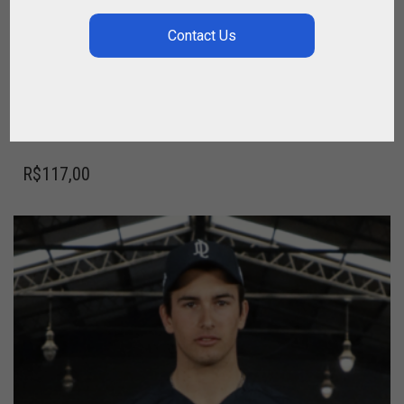
BOLSA PARA CAPACETE DE TECIDO POLO
HIPISMO
,
,
,
BOLSAS POLO
CAPACETE DE EQUITAÇÃO
CAPACETE POLO
,
,
,
,
,
CAVALEIRO
MARCAS
PARA JOGADOR
PARA MONTAR
PARA PÓLO
,
SPIRIT OF JUMPING
SPIRIT OF POLO
R$
117,00