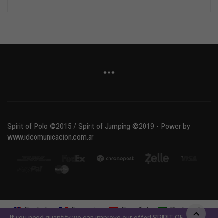
Spirit of Polo ©2015 / Spirit of Jumping ©2019 - Power by
www.idcomunicacion.com.ar
English
Français
Español
Português
If you need quantity we can improve our offer! SPIRIT OF