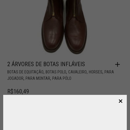
2 ÁRVORES DE BOTAS INFLÁVEIS
,
,
,
,
BOTAS DE EQUITAÇÃO
BOTAS POLO
CAVALEIRO
HORSES
PARA
,
,
JOGADOR
PARA MONTAR
PARA PÓLO
R$
160,49