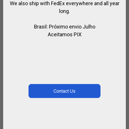
We also ship with FedEx everywhere and all year
long.
DIA DE POLO PARA POLISTAS @BUENOS
Brasil: Próximo envio Julho
AIRES
Aceitamos PIX
,
DÍAS DE POLO - SEMANAS - CLÍNICAS
TURISMO Y ENTRENAMIENTO
€
500.00