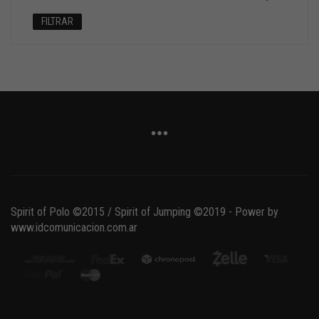
mínimo
máximo
FILTRAR
Spirit of Polo ©2015 / Spirit of Jumping ©2019 - Power by
www.idcomunicacion.com.ar