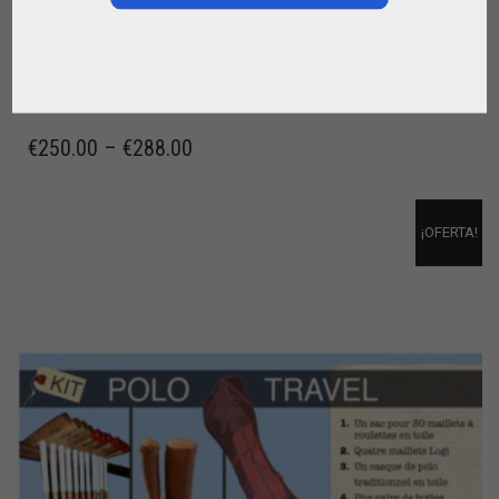
CASCO DE POLO EN CUERO A MEDIDA
,
CASCO DE POLO
PARA EL JUGADOR
€
250.00
–
€
288.00
¡OFERTA!