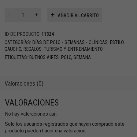
Semana
AÑADIR AL CARRITO
de
Equitacion
cantidad
ID DE PRODUCTO:
11324
CATEGORÍAS:
DÍAS DE POLO - SEMANAS - CLÍNICAS
,
ESTILO
GAUCHO
,
REGALOS
,
TURISMO Y ENTRENAMIENTO
ETIQUETAS:
BUENOS AIRES
,
POLO
,
SEMANA
Valoraciones (0)
VALORACIONES
No hay valoraciones aún.
Solo los usuarios registrados que hayan comprado este
producto pueden hacer una valoración.