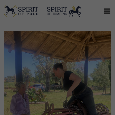
Menú
+