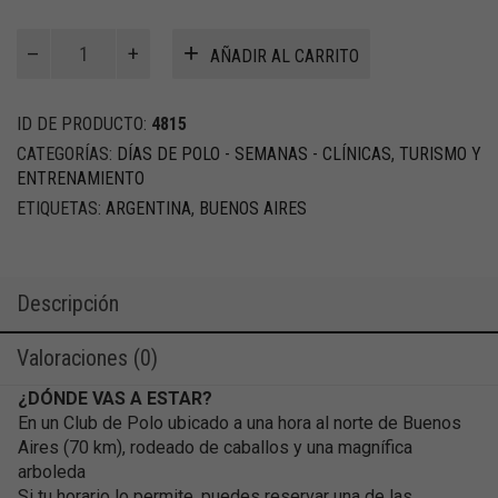
Bautismo
AÑADIR AL CARRITO
de
Polo
/
ID DE PRODUCTO:
4815
Principiantes
CATEGORÍAS:
DÍAS DE POLO - SEMANAS - CLÍNICAS
,
TURISMO Y
@Buenos
ENTRENAMIENTO
Aires
ETIQUETAS:
ARGENTINA
,
BUENOS AIRES
cantidad
Descripción
Valoraciones (0)
¿DÓNDE VAS A ESTAR?
En un Club de Polo ubicado a una hora al norte de Buenos
Aires (70 km), rodeado de caballos y una magnífica
arboleda
Si tu horario lo permite, puedes reservar una de las