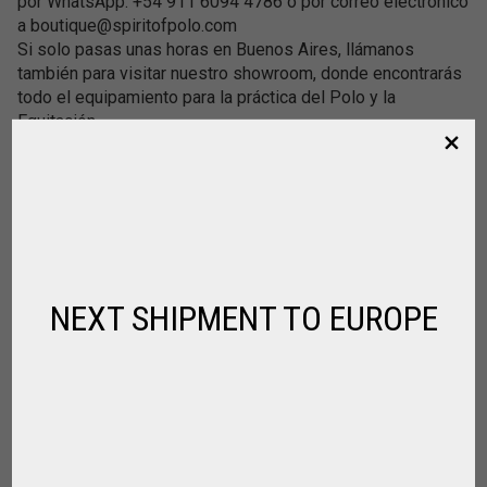
por WhatsApp: +54 911 6094 4786 o por correo electrónico
a boutique@spiritofpolo.com
Si solo pasas unas horas en Buenos Aires, llámanos
también para visitar nuestro showroom, donde encontrarás
todo el equipamiento para la práctica del Polo y la
Equitación.
PRODUCTOS RELACIONADOS
NEXT SHIPMENT TO EUROPE