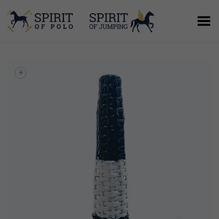
Menú
+