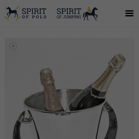
Menú
+