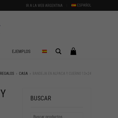
ESPAÑOL
IR A LA WEB ARGENTINA
Buscar
S
EJEMPLOS
REGALOS
»
CASA
»
BANDEJA EN ALPACA Y CUERNO 13×24
 Y
BUSCAR