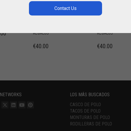
METAL PARA
METAL PARA
N
INTERIOR
INTERIOR
«CABALLERIZA»
«MONTURERO
,
,
,
CASA
ESTILO GAUCHO
CASA
ESTILO GAU
.00
REGALOS
REGALOS
€
40.00
€
40.00
 NETWORKS
LOS MÁS BUSCADOS
CASCO DE POLO
TACOS DE POLO
MONTURAS DE POLO
RODILLERAS DE POLO