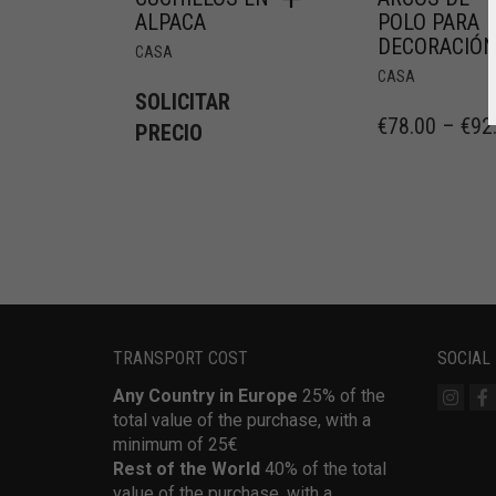
ALPACA
POLO PARA
DECORACIÓ
CASA
CASA
SOLICITAR
€
78.00
–
€
92
PRECIO
TRANSPORT COST
SOCIAL
Any Country in Europe
25% of the
total value of the purchase, with a
minimum of 25€
Rest of the World
40% of the total
value of the purchase, with a