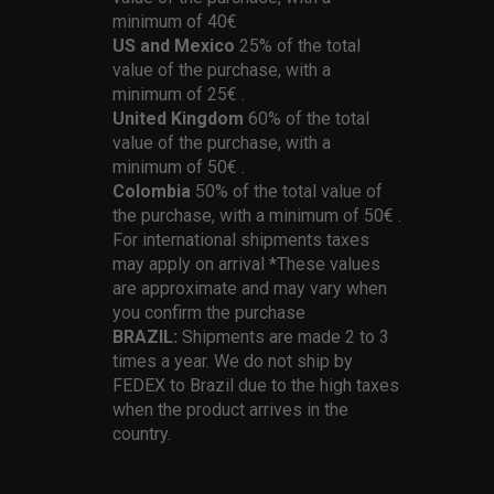
minimum of 40€
US and Mexico
25% of the total
value of the purchase, with a
minimum of 25€ .
United Kingdom
60% of the total
value of the purchase, with a
minimum of 50€ .
Colombia
50% of the total value of
the purchase, with a minimum of 50€ .
For international shipments taxes
may apply on arrival *These values
are approximate and may vary when
you confirm the purchase
BRAZIL:
Shipments are made 2 to 3
times a year. We do not ship by
FEDEX to Brazil due to the high taxes
when the product arrives in the
country.