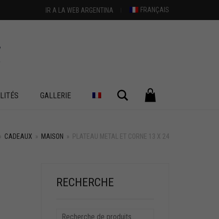
FRANÇAIS
IR A LA WEB ARGENTINA
Chercher
LITÉS
GALLERIE
»
CADEAUX
»
MAISON
»
PLATEAU METAL ET CORNE 13 X 24
RECHERCHE