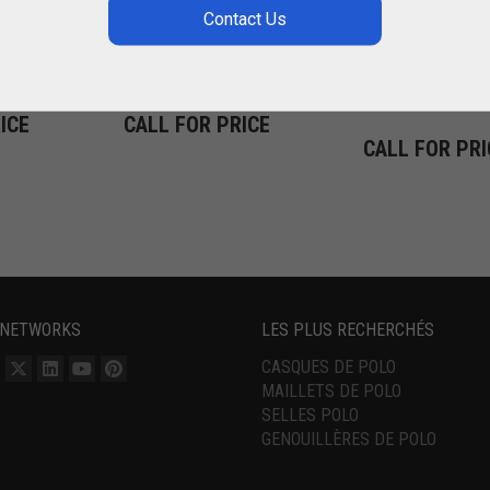
SERVICE À
CHANDELIER
BARBECUE
EN CORNE DE
BÉLIER
,
CADEAUX
MAISON
MAISON
ICE
CALL FOR PRICE
CALL FOR PRI
 NETWORKS
LES PLUS RECHERCHÉS
CASQUES DE POLO
MAILLETS DE POLO
SELLES POLO
GENOUILLÈRES DE POLO