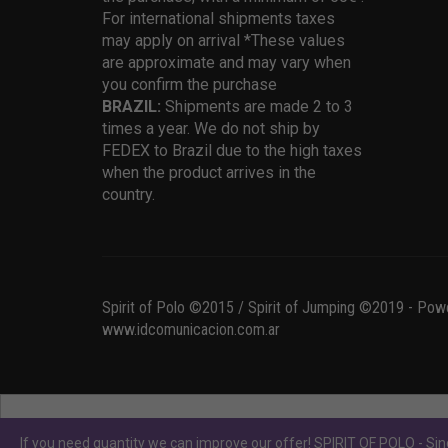
For international shipments taxes
may apply on arrival *These values
are approximate and may vary when
you confirm the purchase
BRAZIL:
Shipments are made 2 to 3
times a year. We do not ship by
FEDEX to Brazil due to the high taxes
when the product arrives in the
country.
Spirit of Polo ©2015 / Spirit of Jumping ©2019 - Pow
www.idcomunicacion.com.ar
If you need quantity we can improve our offer! SPIRIT OF POLO - Sinc