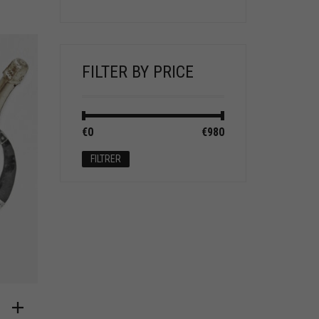
FILTER BY PRICE
Prix
Prix
€0
Prix :
—
€980
min
max
FILTRER