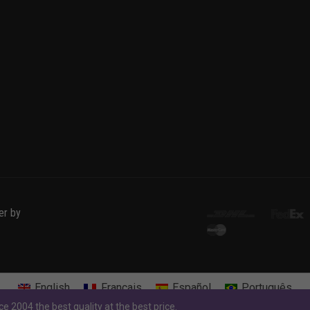
er by
English
Français
Español
Português
e 2004 the best quality at the best price.