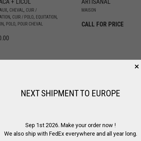
ACA + LICOL
ARTISANAL
,
,
AUX
CHEVAL
CUIR /
MAISON
,
,
,
ATION
CUIR / POLO
EQUITATION
CALL FOR PRICE
,
,
ON
POLO
POUR CHEVAL
0.00
NEXT SHIPMENT TO EUROPE
Sep 1st 2026. Make your order now !
We also ship with FedEx everywhere and all year long.