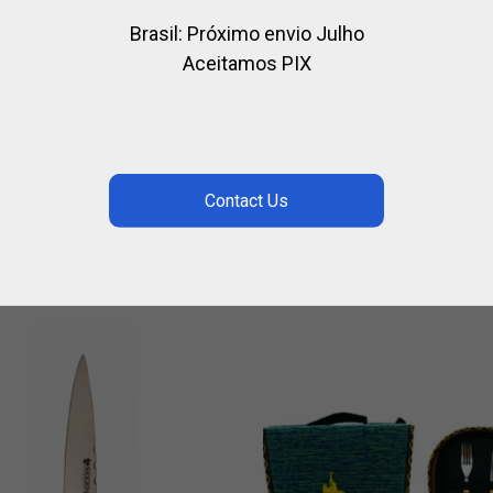
Brasil: Próximo envio Julho
Aceitamos PIX
IT POT À MATÉ
POT À MATÉ GUARDA
ACA
PAMPA
ON
MAISON
.00
CALL FOR PRICE