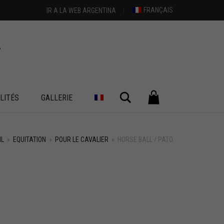
FRANÇAIS
IR A LA WEB ARGENTINA
Chercher
LITÉS
GALLERIE
IL
»
EQUITATION
»
POUR LE CAVALIER
»
HORSE BALL / PATO