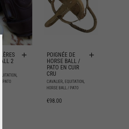
LLÈRES
POIGNÉE DE
ALL 2
HORSE BALL /
S
PATO EN CUIR
CRU
,
QUITATION
,
,
/ PATO
CAVALIER
EQUITATION
HORSE BALL / PATO
€
98.00