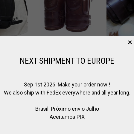
ÈRES
GENOUILLÈRES
GENOUI
NEXT SHIPMENT TO EUROPE
ORSE
EN CUIR TRIPLE
HORSE B
O
ATTACHES
VELCRO
IONED
HORSE BALL –
,
CAVALIER
E
PATO
Sep 1st 2026. Make your order now !
,
TATION
HORSE BALL 
,
,
ATO
CAVALIER
EQUITATION
We also ship with FedEx everywhere and all year long.
€
118.00
HORSE BALL / PATO
Brasil: Próximo envio Julho
€
138.00
Aceitamos PIX