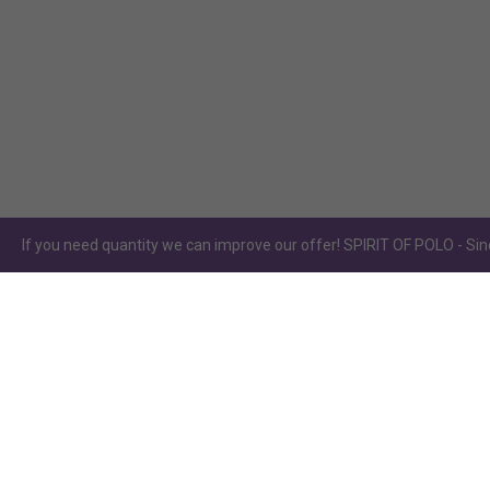
If you need quantity we can improve our offer! SPIRIT OF POLO - Sinc
TRANSPORT COST
SOCIAL
Any Country in Europe
25% of the
total value of the purchase, with a
minimum of 25€
Rest of the World
40% of the total