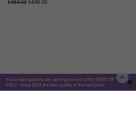
€
484.00
€
448.00
If you need quantity we can improve our offer! SPIRIT OF
POLO - Since 2004 the best quality at the best price.