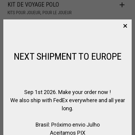
KIT DE VOYAGE POLO
,
KITS POUR JOUEUR
POUR LE JOUEUR
€
1,371.00
€
1,302.00
PROMO !
NEXT SHIPMENT TO EUROPE
Sep 1st 2026. Make your order now !
We also ship with FedEx everywhere and all year
long.
Brasil: Próximo envio Julho
Aceitamos PIX