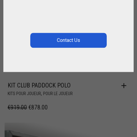
KIT CLUB PADDOCK POLO
,
KITS POUR JOUEUR
POUR LE JOUEUR
€
919.00
€
878.00