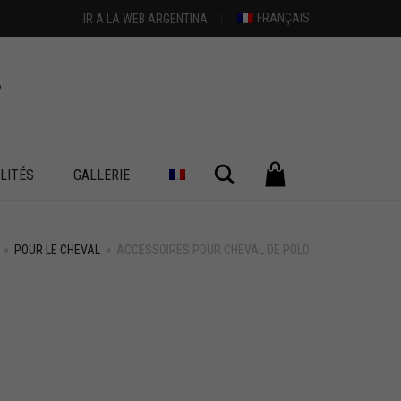
FRANÇAIS
IR A LA WEB ARGENTINA
Chercher
LITÉS
GALLERIE
»
POUR LE CHEVAL
»
ACCESSOIRES POUR CHEVAL DE POLO