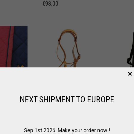
€
98.00
NEXT SHIPMENT TO EUROPE
SELLE
MUSELIÈRE EN
MUSELIÈ
ION
CUIR POUR
PLASTIQ
CHEVAL
POUR C
Sep 1st 2026. Make your order now !
,
CHEVAL