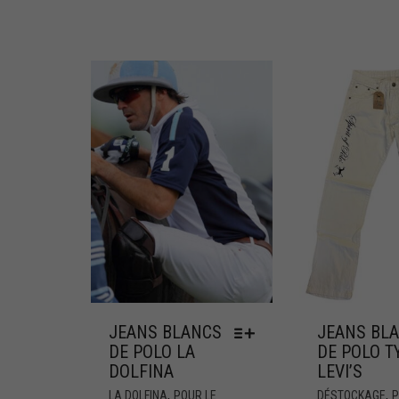
JEANS BLANCS
JEANS BL
DE POLO LA
DE POLO T
DOLFINA
LEVI’S
,
,
LA DOLFINA
POUR LE
DÉSTOCKAGE
P