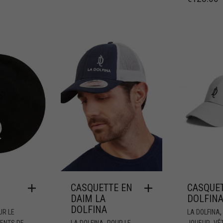
CASQUETTE EN
CASQUET
DAIM LA
DOLFIN
DOLFINA
UR LE
LA DOLFINA
,
,
ENTS DE
LA DOLFINA
POUR LE
JOUEUR
VÊ