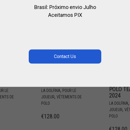
Brasil: Próximo envio Julho
Aceitamos PIX
 T-
POLO OFFICIEL
POLO OF
LA DOLFINA
LA DOLF
POLO T
,
UR LE
LA DOLFINA
POUR LE
2024
,
ENTS DE
JOUEUR
VÊTEMENTS DE
POLO
LA DOLFINA
,
JOUEUR
VÊ
€
128.00
POLO
€
128.00