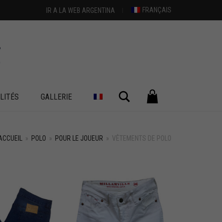
FRANÇAIS
IR A LA WEB ARGENTINA
Chercher
LITÉS
GALLERIE
ACCUEIL
»
POLO
»
POUR LE JOUEUR
»
VÊTEMENTS DE POLO