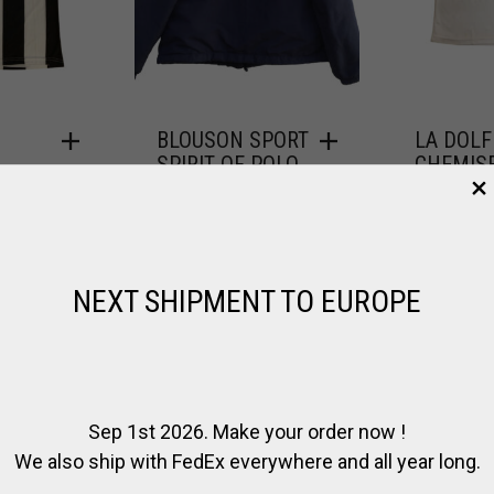
BLOUSON SPORT
LA DOLF
SPIRIT OF POLO
CHEMIS
– NO DOPING
D’ENTR
,
 JOUEUR
,
,
POLO
CADEAUX
POUR LE JOUEUR
LA DOLFINA
,
,
VÊTEMENT
VÊTEMENTS DE
JOUEUR
VÊ
POLO
POLO
NEXT SHIPMENT TO EUROPE
€
48.00
€
88.00
Sep 1st 2026. Make your order now !
We also ship with FedEx everywhere and all year long.