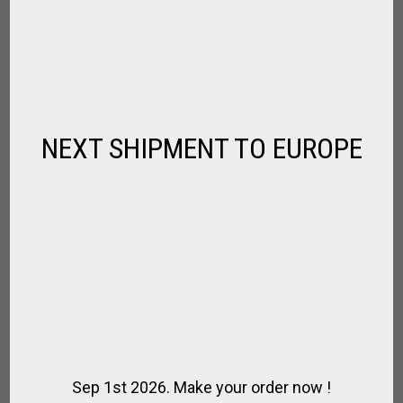
CASQUE DE COURSE
,
,
,
CASQUE EQUITATION
CAVALIER
EQUITATION
JOCKEY TURF
€
88.00
NEXT SHIPMENT TO EUROPE
Sep 1st 2026. Make your order now !