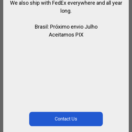
We also ship with FedEx everywhere and all year
long.
Brasil: Próximo envio Julho
Aceitamos PIX
CASQUE ÉQUITATION HORSES EXECUTIVE
,
,
,
,
CASQUE EQUITATION
CAVALIER
EQUITATION
HORSES
MARQUES
€
225.00