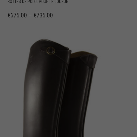
,
BOTTES DE POLO
POUR LE JOUEUR
€
675.00
–
€
735.00