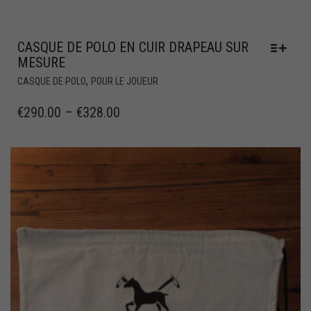
CASQUE DE POLO EN CUIR DRAPEAU SUR
MESURE
,
CASQUE DE POLO
POUR LE JOUEUR
€
290.00
–
€
328.00