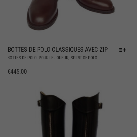
BOTTES DE POLO CLASSIQUES AVEC ZIP
,
,
BOTTES DE POLO
POUR LE JOUEUR
SPIRIT OF POLO
€
445.00