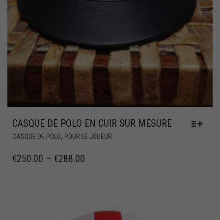
CASQUE DE POLO EN CUIR SUR MESURE
,
CASQUE DE POLO
POUR LE JOUEUR
€
250.00
–
€
288.00