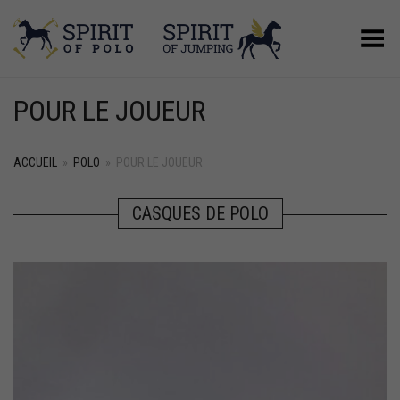
Basculer le menu
POUR LE JOUEUR
ACCUEIL
»
POLO
»
POUR LE JOUEUR
CASQUES DE POLO