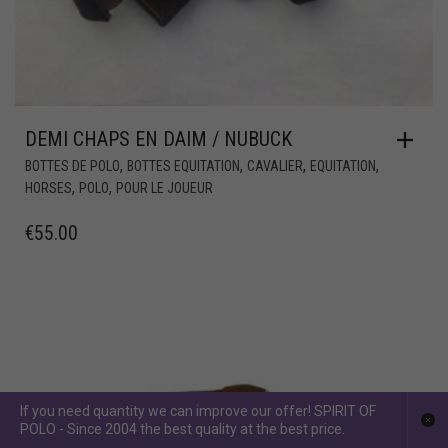
DEMI CHAPS EN DAIM / NUBUCK
,
,
,
,
BOTTES DE POLO
BOTTES EQUITATION
CAVALIER
EQUITATION
,
,
HORSES
POLO
POUR LE JOUEUR
€
55.00
If you need quantity we can improve our offer! SPIRIT OF
POLO - Since 2004 the best quality at the best price.