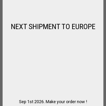
€
18.00
NEXT SHIPMENT TO EUROPE
Sep 1st 2026. Make your order now !