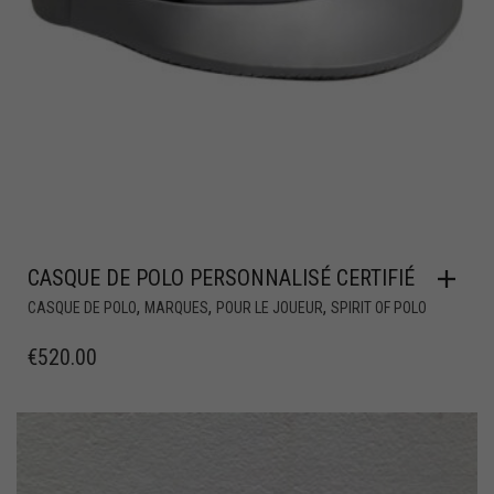
CASQUE DE POLO PERSONNALISÉ CERTIFIÉ
,
,
,
CASQUE DE POLO
MARQUES
POUR LE JOUEUR
SPIRIT OF POLO
€
520.00