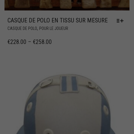
CASQUE DE POLO EN TISSU SUR MESURE
,
CASQUE DE POLO
POUR LE JOUEUR
€
228.00
–
€
258.00