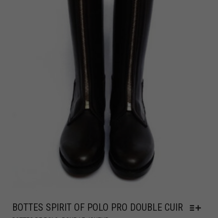
BOTTES SPIRIT OF POLO PRO DOUBLE CUIR