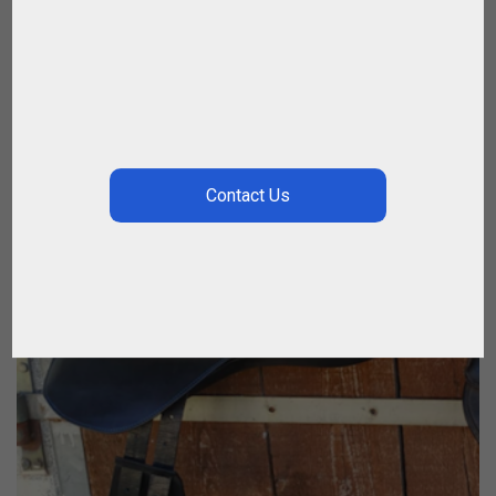
€
1,192.77
€
400.00
PROMO !