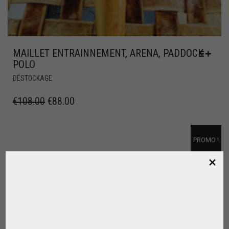
MAILLET ENTRAINNEMENT, ARENA, PADDOCK
POLO
DÉSTOCKAGE
€
108.00
€
88.00
PROMO !