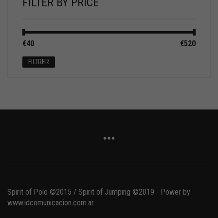
FILTER BY PRICE
Prix
Prix
€40
Prix :
—
€520
min
max
FILTRER
Spirit of Polo ©2015 / Spirit of Jumping ©2019 - Power by
www.idcomunicacion.com.ar