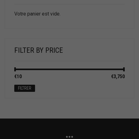
Votre panier est vide.
FILTER BY PRICE
Prix
Prix
€10
Prix :
—
€3,750
min
max
FILTRER