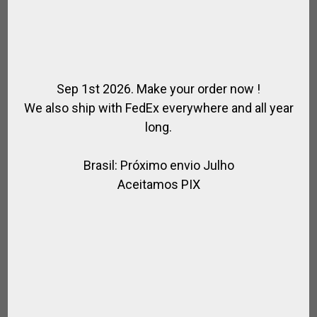
Sep 1st 2026. Make your order now !
We also ship with FedEx everywhere and all year
long.
EPINGLE À CRAVATE ARGENTÉ AVEC TÊTE DE
Brasil: Próximo envio Julho
CHEVAL, FER À CHEVAL ET CRAVACHE
Aceitamos PIX
,
,
,
BIJOUX CHEVAL
CAVALIER
EQUITATION
TOSONI
€
25.00