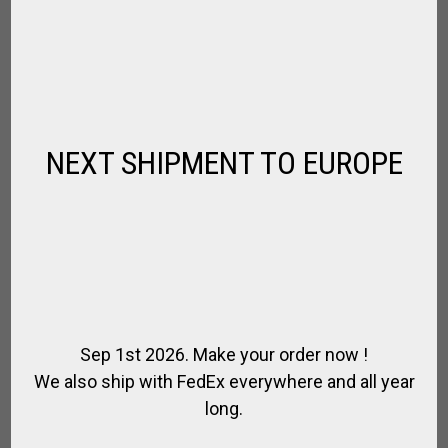
BALLES DE POLO AVEC LE LOGO DE VOTRE
CLUB OU DE VOTRE COMPAGNIE
NEXT SHIPMENT TO EUROPE
,
BALLES DE POLO
POUR LE JOUEUR
€
550.00
Sep 1st 2026. Make your order now !
We also ship with FedEx everywhere and all year
long.