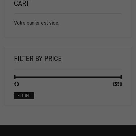
CART
Votre panier est vide.
FILTER BY PRICE
Prix
Prix
€0
Prix :
—
€550
min
max
FILTRER