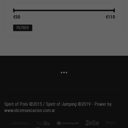
Prix
Prix
€50
Prix :
—
€110
min
max
FILTRER
Spirit of Polo ©2015 / Spirit of Jumping ©2019 - Power by
www.idcomunicacion.com.ar