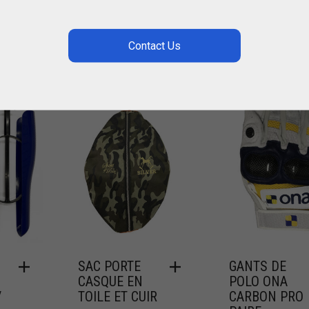
SAC PORTE
GANTS DE
CASQUE EN
POLO ONA
/
TOILE ET CUIR
CARBON PRO