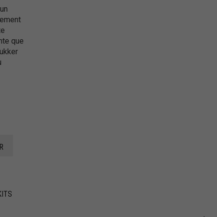
’un
uement
te
nte que
hukker
u
R
KITS