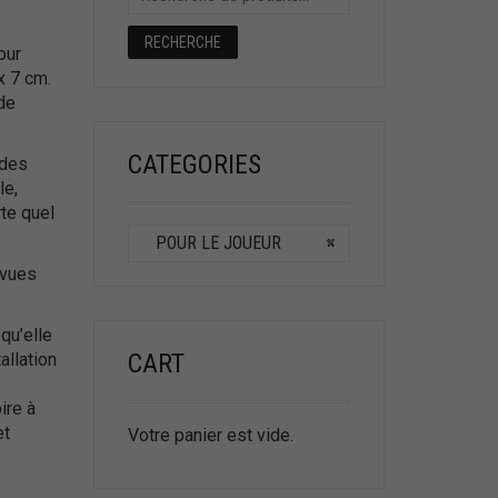
RECHERCHE
our
x 7 cm.
de
CATEGORIES
ndes
le,
rte quel
POUR LE JOUEUR
×
 vues
qu’elle
CART
allation
ire à
et
Votre panier est vide.
e