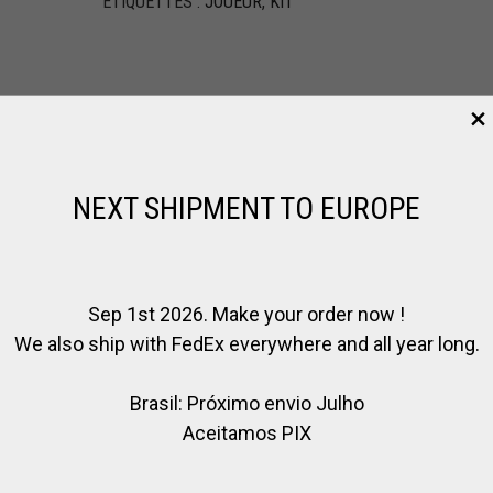
ÉTIQUETTES :
JOUEUR
,
KIT
e la manière suivante : l’horloge démarre à 7 minutes et indiqu
NEXT SHIPMENT TO EUROPE
er avec le bouton play, et s’il doit être arrêté, le bouton pause 
 auquel cas le buzzer retentit et ajoute 30 secondes supplémentai
diquant la fin du chukker. Automatiquement, l’horloge commence à c
éro, le buzzer retentit indiquant qu’elle est prête à démarrer le
Sep 1st 2026. Make your order now !
 de l’arbitre, et quand la période commence, on appuie à nouveau 
insi de suite).
We also ship with FedEx everywhere and all year long.
 nous passons au chukker suivant au cas où une correction ser
Brasil: Próximo envio Julho
ans des conditions normales d’utilisation puisque l’horloge incré
mpte de 7 minutes.
Aceitamos PIX
e retirons simplement avec la clé installée au bas du tableau