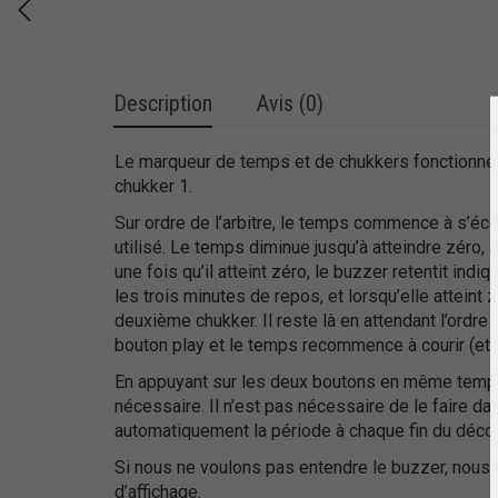
Description
Avis (0)
Le marqueur de temps et de chukkers fonctionne d
chukker 1.
Sur ordre de l’arbitre, le temps commence à s’écoul
utilisé. Le temps diminue jusqu’à atteindre zéro,
une fois qu’il atteint zéro, le buzzer retentit in
les trois minutes de repos, et lorsqu’elle atteint z
deuxième chukker. Il reste là en attendant l’ordre
bouton play et le temps recommence à courir (et a
En appuyant sur les deux boutons en même temps,
nécessaire. Il n’est pas nécessaire de le faire d
automatiquement la période à chaque fin du déco
Si nous ne voulons pas entendre le buzzer, nous l
d’affichage.