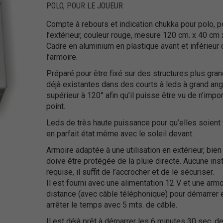
POLO
,
POUR LE JOUEUR
Compte à rebours et indication chukka pour polo, p
l’extérieur, couleur rouge, mesure 120 cm. x 40 cm 
Cadre en aluminium en plastique avant et inférieur 
l’armoire.
Préparé pour être fixé sur des structures plus gra
déjà existantes dans des courts à leds à grand ang
supérieur à 120° afin qu’il puisse être vu de n’impo
point.
Leds de très haute puissance pour qu’elles soient
en parfait état même avec le soleil devant.
Armoire adaptée à une utilisation en extérieur, bien 
doive être protégée de la pluie directe. Aucune inst
requise, il suffit de l’accrocher et de le sécuriser.
Il est fourni avec une alimentation 12 V et une armo
distance (avec câble téléphonique) pour démarrer 
arrêter le temps avec 5 mts. de câble.
Il est déjà prêt à démarrer les 6 minutes 30 sec. d