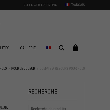
FRANÇAIS
IR A LA WEB ARGENTINA
Chercher
LITÉS
GALLERIE
POLO
»
POUR LE JOUEUR
»
COMPTE À REBOURS POUR POLO
RECHERCHE
UEUR
,