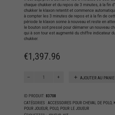
chaque chukker et du repos de 3 minutes, à la fin d
chukker le klaxon retentit et commence automatiq
à compter les 3 minutes de repos et à la fin de cet
période le klaxon sonne à nouveau et reste en atte
le bouton soit pressé pour démarrer un nouveau c
qui à son tour est augmenté du chiffre indicateur d
chukker.
€
1,397.96
quantité
AJOUTER AU PANIE
de
Compte
à
ID PRODUIT:
83708
rebours
pour
CATÉGORIES :
ACCESSOIRES POUR CHEVAL DE POLO
,
polo
POUR JOUEUR
,
POLO
,
POUR LE JOUEUR