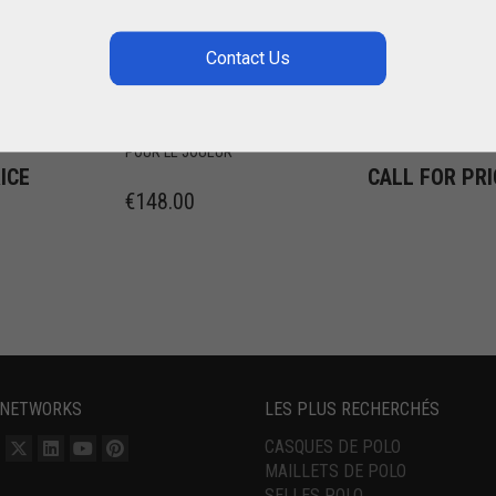
ES
OLD
BOTTES
LA
FASHIONED
CLASSIQUES
GENOUILLÈRES
LA MARTINA
CUIR
,
,
 POLO
BOTTES DE POLO
P
,
GENOUILLÈRES DE POLO
LE JOUEUR
POUR LE JOUEUR
ICE
CALL FOR PRI
€
148.00
 NETWORKS
LES PLUS RECHERCHÉS
CASQUES DE POLO
MAILLETS DE POLO
SELLES POLO