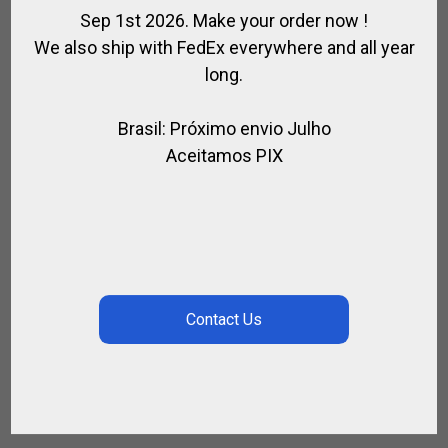
Sep 1st 2026. Make your order now !
We also ship with FedEx everywhere and all year
long.
Brasil: Próximo envio Julho
Aceitamos PIX
FILET COMPLET DE POLO EN CUIR
,
CUIR / POLO
POUR CHEVAL
€
330.00