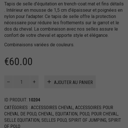
Tapis de selle d’équitation en trench-coat mat et fins détails
.
Intérieur en mousse de 1,5 cm d’épaisseur et poignées en
nylon pour l’adapter.
Ce tapis de selle offre la protection
nécessaire pour réduire les frottements sur le garrot et le
dos du cheval.
La combinaison avec nos selles assure le
confort de votre cheval et apporte style et élégance.
Combinaisons variées de couleurs.
€
60.00
quantité
AJOUTER AU PANIER
de
Tapis
de
ID PRODUIT:
10204
selle
CATÉGORIES :
ACCESSOIRES CHEVAL
,
ACCESSOIRES POUR
d'équitation
CHEVAL DE POLO
,
CHEVAL
,
EQUITATION
,
POLO
,
POUR CHEVAL
,
SELLE EQUITATION
,
SELLES POLO
,
SPIRIT OF JUMPING
,
SPIRIT
OF POLO