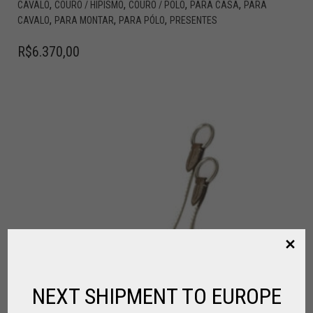
,
,
,
,
CAVALO
COURO / HIPISMO
COURO / POLO
PARA CASA
PARA
,
,
,
CAVALO
PARA MONTAR
PARA PÓLO
PRESENTES
R$
6.370,00
NEXT SHIPMENT TO EUROPE