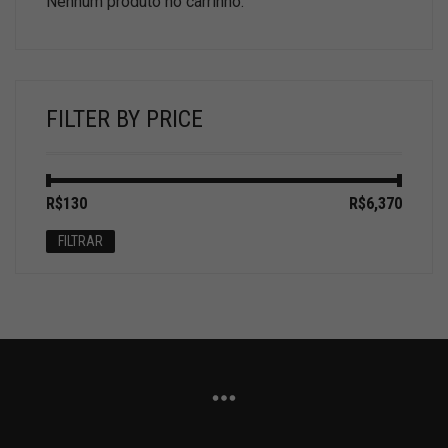
Nenhum produto no carrinho.
FILTER BY PRICE
Preço
Preço
R$130
Preço:
—
R$6,370
mínimo
máximo
FILTRAR