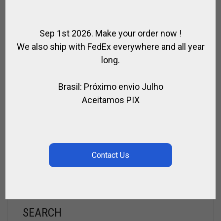
Sep 1st 2026. Make your order now !
We also ship with FedEx everywhere and all year
long.
Brasil: Próximo envio Julho
Aceitamos PIX
MONTANTES DO LAVANTADOR
,
,
,
,
AÇO / HIPISMO
AÇO / POLO
CAVALO
PARA CAVALO
PARA MONTAR
R$
182,00
SEARCH