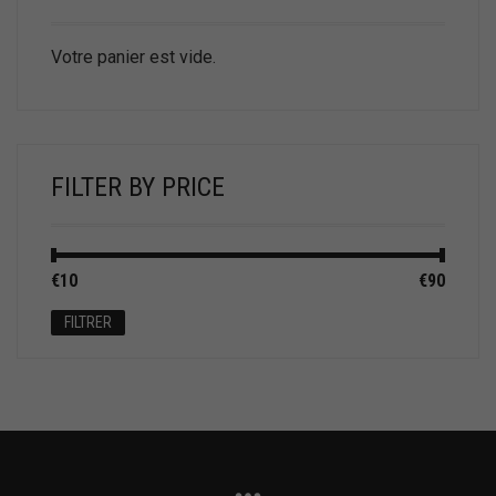
Votre panier est vide.
FILTER BY PRICE
Prix
Prix
€10
Prix :
—
€90
min
max
FILTRER