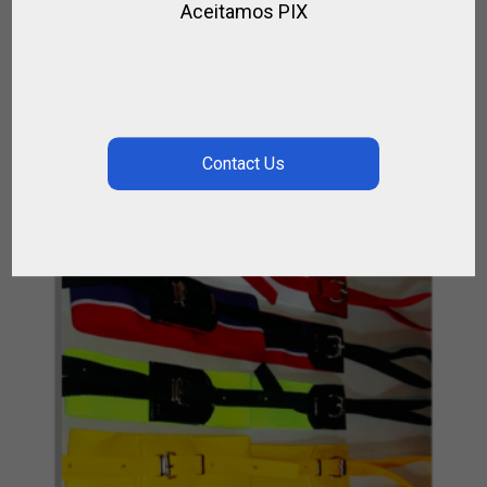
Aceitamos PIX
FILET COMPLET DE COURSE EN NYLON AVEC
ROULEAU D’OMBRE
,
,
,
CHEVAL
CHEVAL TURF
CUIR / EQUITATION
EQUITATION
€
88.00