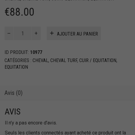
€
88.00
quantité
AJOUTER AU PANIER
de
Filet
complet
ID PRODUIT:
10977
de
CATÉGORIES :
CHEVAL
,
CHEVAL TURF
,
CUIR / EQUITATION
,
course
EQUITATION
en
Nylon
avec
Rouleau
Avis (0)
d'ombre
AVIS
Il n’y a pas encore d’avis.
Seuls les clients connectés ayant acheté ce produit ont la