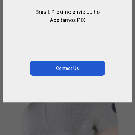
Brasil: Próximo envio Julho
Aceitamos PIX
EPERONS DE POLO TEXANS
,
,
,
,
BOTTES DE POLO
BOTTES EQUITATION
CAVALIER
EQUITATION
POUR
LE JOUEUR
€
98.00