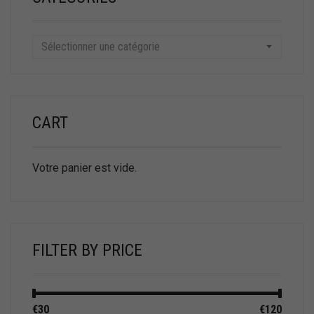
Sélectionner une catégorie
CART
Votre panier est vide.
FILTER BY PRICE
Prix
Prix
€30
Prix :
—
€120