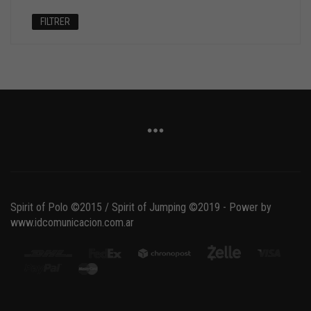
min
max
FILTRER
Spirit of Polo ©2015 / Spirit of Jumping ©2019 - Power by
www.idcomunicacion.com.ar