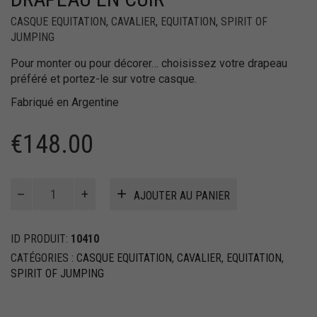
CASQUE EQUITATION
,
CAVALIER
,
EQUITATION
,
SPIRIT OF
JUMPING
Pour monter ou pour décorer… choisissez votre drapeau
préféré et portez-le sur votre casque.
Fabriqué en Argentine
€
148.00
quantité
AJOUTER AU PANIER
de
Casque
d’équitation
ID PRODUIT:
10410
avec
CATÉGORIES :
CASQUE EQUITATION
,
CAVALIER
,
EQUITATION
,
drapeau
SPIRIT OF JUMPING
en
cuir