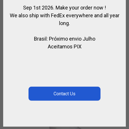
Sep 1st 2026. Make your order now !
We also ship with FedEx everywhere and all year
long.
Brasil: Próximo envio Julho
Aceitamos PIX
HORSES T-SHIRT COMPÈTITION « LILIANA »
,
,
,
CAVALIER
EQUITATION
HORSES
VÊTEMENTS EQUITATION
€
75.00