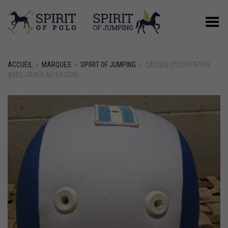
Basculer le menu
ACCUEIL
»
MARQUES
»
SPIRIT OF JUMPING
»
CASQUE D’ÉQUITATION
AVEC DRAPEAU EN CUIR
+