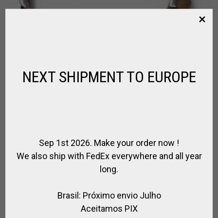
NEXT SHIPMENT TO EUROPE
Sep 1st 2026. Make your order now !
We also ship with FedEx everywhere and all year
BRACELET MORS À CHEVAL EN CUIR
long.
,
,
,
,
BIJOUX CHEVAL
EQUITATION
POLO
SPIRIT OF JUMPING
SPIRIT OF
POLO
Brasil: Próximo envio Julho
€
48.00
Aceitamos PIX