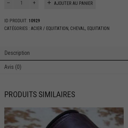
AJOUTER AU PANIER
de
Mors
Bridon
ID PRODUIT:
10929
Pessoa
CATÉGORIES :
ACIER / EQUITATION
,
CHEVAL
,
EQUITATION
en
acier
inoxydable
Description
Avis (0)
PRODUITS SIMILAIRES