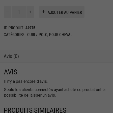
quantité
AJOUTER AU PANIER
de
Paire
de
ID PRODUIT:
44975
rênes
CATÉGORIES :
CUIR / POLO
,
POUR CHEVAL
pour
Polo
Avis (0)
AVIS
Il n’y a pas encore d’avis.
Seuls les clients connectés ayant acheté ce produit ont la
possibilité de laisser un avis.
PRODUITS SIMILAIRES