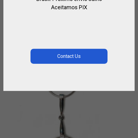
,
CUIR / POLO
POUR CHEVAL
Aceitamos PIX
€
128.00