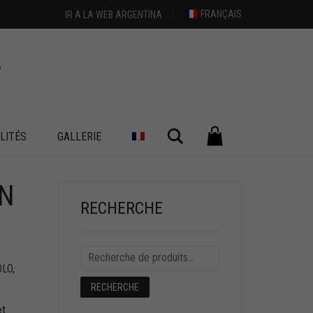
FRANÇAIS
IR A LA WEB ARGENTINA
Chercher
LITÉS
GALLERIE
EN
+
RECHERCHE
OLO
,
RECHERCHE
et