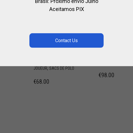
Brasil: Próximo envio Julho
Aceitamos PIX
SACS PORTE
EPERONS DE
ES
BOTTES EN
POLO TEXANS
CORDURA
,
BOTTES DE POLO
B
,
,
,
 POLO
BOTTES DE POLO
BOTTES
EQUITATION
CAVALI
,
,
,
EQUITATION
CAVALIER
EQUITATION
POUR L
,
EQUITATION
POUR LE
JOUEUR
,
JOUEUR
SACS DE POLO
€
98.00
€
68.00