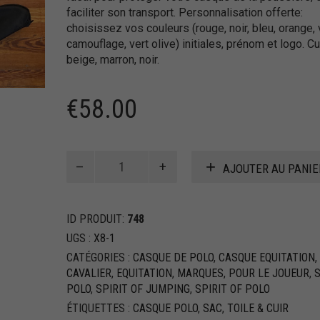
faciliter son transport. Personnalisation offerte:
choisissez vos couleurs (rouge, noir, bleu, orange, 
camouflage, vert olive) initiales, prénom et logo. Cu
beige, marron, noir.
€
58.00
quantité
AJOUTER AU PANIE
de
Sac
Porte
ID PRODUIT:
748
Casque
en
UGS :
X8-1
Toile
CATÉGORIES :
CASQUE DE POLO
,
CASQUE EQUITATION
,
et
CAVALIER
,
EQUITATION
,
MARQUES
,
POUR LE JOUEUR
,
cuir
POLO
,
SPIRIT OF JUMPING
,
SPIRIT OF POLO
ÉTIQUETTES :
CASQUE POLO
,
SAC
,
TOILE & CUIR