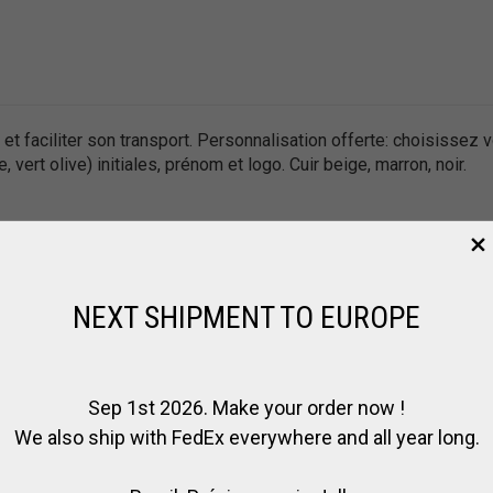
et faciliter son transport. Personnalisation offerte: choisissez 
, vert olive) initiales, prénom et logo. Cuir beige, marron, noir.
EN
RÉAPPROVISIONNEMENT
NEXT SHIPMENT TO EUROPE
Sep 1st 2026. Make your order now !
We also ship with FedEx everywhere and all year long.