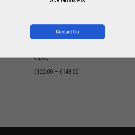
Aceitamos PIX
MORS
PELHAM
T
RELEVEUR
,
ACIER / EQUITATION
AVEC
,
ACIER / POLO
CHEV
MONTANTS
,
,
R
EQUITATION
POLO
,
ACIER / EQUITATION
CHEVAL
,
,
ACIER / POLO
CHEVAL
€
122.00
–
€
14
,
,
EQUITATION
POLO
POUR
CHEVAL
€
122.00
–
€
148.00