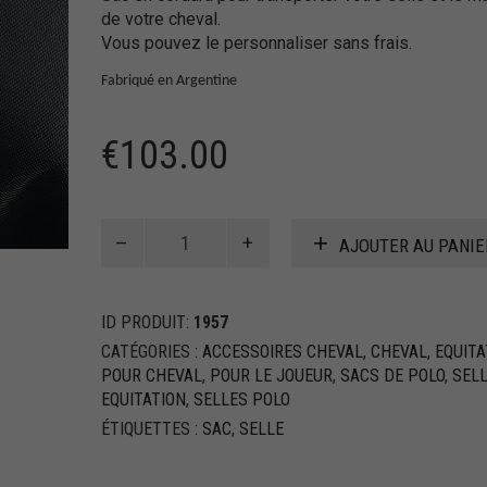
de votre cheval.
Vous pouvez le personnaliser sans frais.
Fabriqué en Argentine
€
103.00
quantité
AJOUTER AU PANIE
de
Sac
pour
ID PRODUIT:
1957
selle
en
CATÉGORIES :
ACCESSOIRES CHEVAL
,
CHEVAL
,
EQUITA
cordura
POUR CHEVAL
,
POUR LE JOUEUR
,
SACS DE POLO
,
SEL
EQUITATION
,
SELLES POLO
ÉTIQUETTES :
SAC
,
SELLE