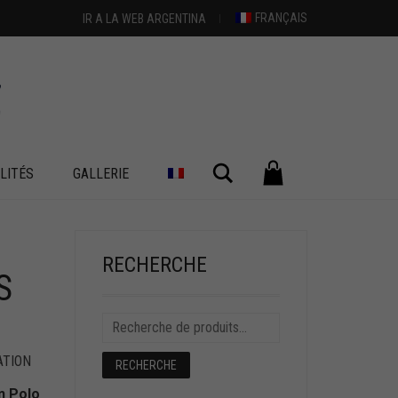
FRANÇAIS
IR A LA WEB ARGENTINA
Chercher
LITÉS
GALLERIE
+
RECHERCHE
S
ATION
RECHERCHE
n Polo