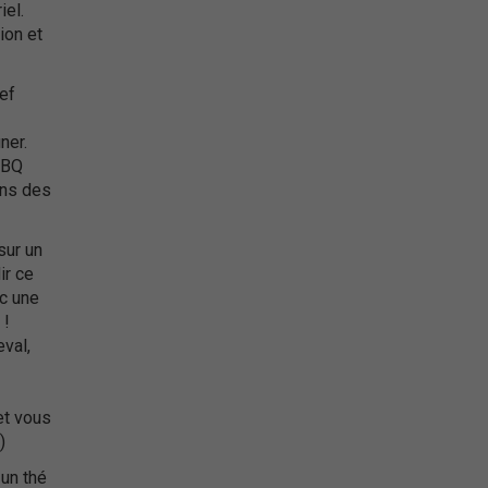
iel.
ion et
ef
ner.
BBQ
ons des
sur un
ir ce
ec une
 !
val,
et vous
)
 un thé