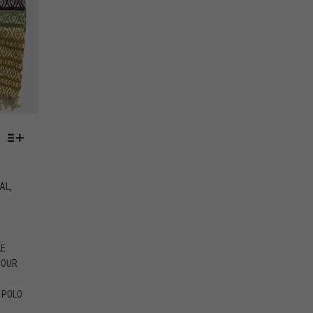
,
AL
R
LE
POUR
 POLO