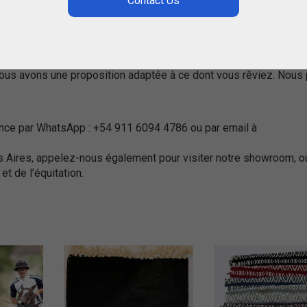
s de polo. Nous consacrons notre vie à ce sport et souhaitons
 nous avons une proposition adaptée à ce dont vous rêviez. Nous
rence par WhatsApp : +54 911 6094 4786 ou par email à
 Aires, appelez-nous également pour visiter notre showroom, o
et de l’équitation.