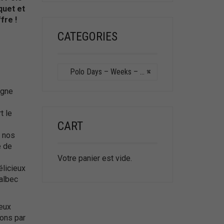
quet et
fre !
CATEGORIES
Polo Days – Weeks – Stage Polo
×
agne
t le
CART
r nos
e de
Votre panier est vide.
élicieux
albec
ieux
ons par