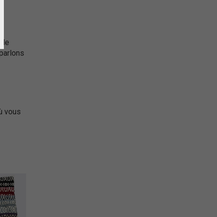
 le
 parlons
ù vous