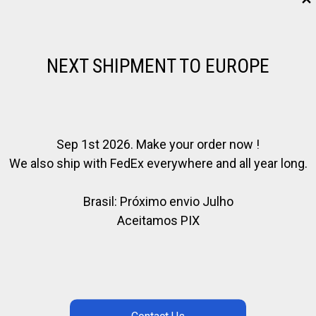
Baptême
de
ID PRODUIT:
4816
Polo
/
CATÉGORIES :
POLO DAYS - WEEKS - STAGE POLO
,
VOY
NEXT SHIPMENT TO EUROPE
Débutants
FORMATION
@Buenos
ÉTIQUETTES :
ARGENTIN
,
BUENOSAIRES
Aires
Sep 1st 2026. Make your order now !
We also ship with FedEx everywhere and all year long.
Brasil: Próximo envio Julho
uenos Aires (70 km), entouré de chevaux et d’un magnifique bos
Aceitamos PIX
louer une des chambres du Club et regarder le lever du soleil a
 3 chambres disponibles)
les, l’événement est suspendu et reprogrammé.
ance maladie