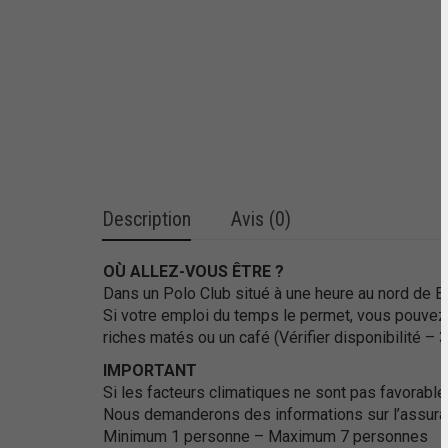
Description
Avis (0)
OÙ ALLEZ-VOUS ÊTRE ?
Dans un Polo Club situé à une heure au nord de B
Si votre emploi du temps le permet, vous pouvez 
riches matés ou un café (Vérifier disponibilité –
IMPORTANT
Si les facteurs climatiques ne sont pas favorab
Nous demanderons des informations sur l’assur
Minimum 1 personne – Maximum 7 personnes